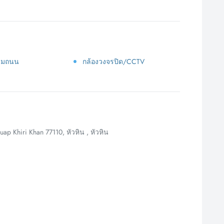
ริมถนน
กล้องวงจรปิด/CCTV
ap Khiri Khan 77110, หัวหิน , หัวหิน